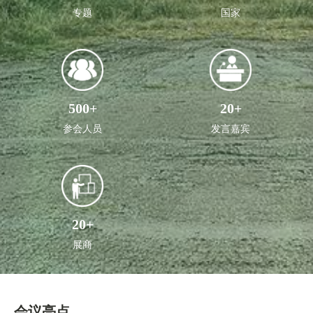
专题
国家
500
+
20
+
参会人员
发言嘉宾
20
+
展商
会议亮点