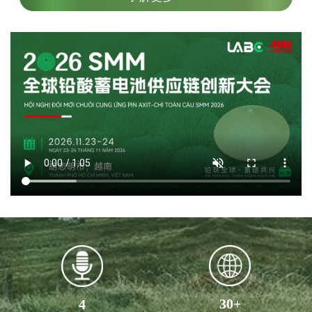
30
+
4